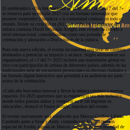
El emblemático «Día Internacional de la Música Cristiana 7 del 7»
se renueva para su edición 2025 con un formato innovador que
promete sorprender y bendecir a la comunidad cristiana en todo el
mundo. Desde su creación en 2011 por el Pastor y productor de
música cristiana David Sebastián Arrighi, este evento ha crecido a
nivel internacional, consolidándose como una jornada de
celebración y adoración a Dios a través de la música.
Para esta nueva edición, el evento incorporará una serie de cambios
destinados a potenciar su impacto y alcance. Según adelantaron sus
organizadores, el «7 del 7» 2025 incluirá una transmisión global en
vivo con participación de artistas de diferentes países, además de las
tradicionales serie de encuentros presenciales en diversas ciudades y
un formato digital interactivo que permitirá a la audiencia ser parte
activa de la celebración.
«Cada año buscamos innovar y llevar la música cristiana a nuevos
espacios. En 2025 queremos que la experiencia sea más inclusiva,
donde todos puedan alabar y compartir su fe sin importar su
ubicación», destacó el Pastor Arrighi, impulsor del evento.
El evento nuevamente será conducido por Marcos Guillen, Liliana
Caraballo junto a Yessi y Andy, contando con la participación
especial de Emilia, esposa de Marcos. Además, la gran novedad de