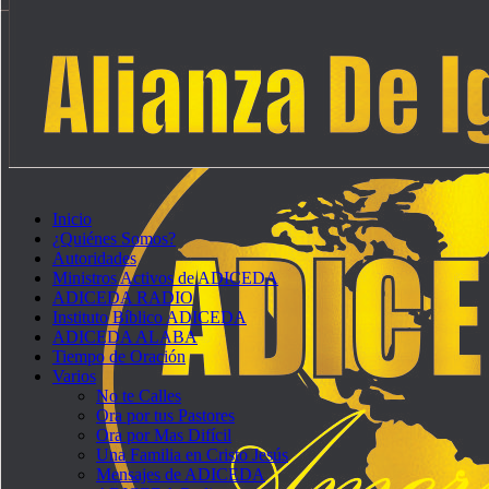
Inicio
¿Quiénes Somos?
Autoridades
Ministros Activos de ADICEDA
ADICEDA RADIO
Instituto Bíblico ADICEDA
ADICEDA ALABA
Tiempo de Oración
Varios
No te Calles
Ora por tus Pastores
Ora por Mas Difícil
Una Familia en Cristo Jesús
Mensajes de ADICEDA