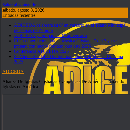
Saltar al contenido
sábado, agosto 8, 2026
Entradas recientes
ADICEDA celebrará su 6º aniversario en el Teatro Municipal
de Lomas de Zamora
ADICEDA ya prepara su 6° aniversario
El Día Internacional de la Música Cristiana 7 del 7 ya se
prepara con nuevo formato para este 2025
Conferencia ADICEDA 2025
Se Viene el 7 del 7 Dia Internacional de la Música Cristiana
2025
ADICEDA
Alianza De Iglesias Cristianas Evangélicas De América – Uniendo
Iglesias en América