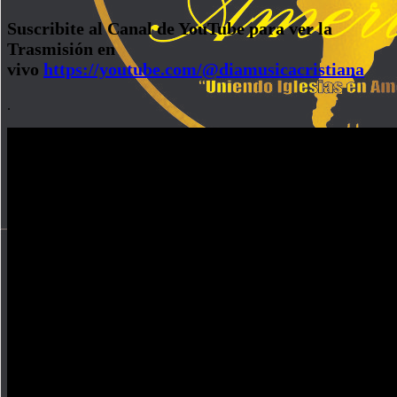
Suscribite al Canal de YouTube para ver la
Trasmisión en
vivo
https://youtube.com/@diamusicacristiana
.