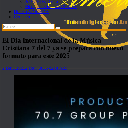
ADICEDA Radio
Menajes de Fe – ADICEDA
Unite a ADICEDA
Contacto
El Día Internacional de la Música
Cristiana 7 del 7 ya se prepara con nuevo
formato para este 2025
2 abril, 2025
2 abril, 2025
c2181920