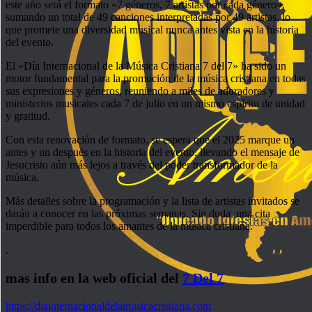
este año será el formato «7 géneros, 7 artistas por cada género»,
sumando un total de 49 canciones interpretadas por 49 artistas, lo
que promete una diversidad musical nunca antes vista en la historia
del evento.
El «Día Internacional de la Música Cristiana 7 del 7» ha sido un
motor fundamental para la promoción de la música cristiana en todas
sus expresiones y géneros, reuniendo a miles de adoradores y
ministerios musicales cada 7 de julio en un mismo espíritu de unidad
y gratitud.
Con esta renovación de formato, se espera que el 2025 marque un
antes y un después en la historia del evento, llevando el mensaje de
Jesucristo aún más lejos a través del poder transformador de la
música.
Más detalles sobre la programación y la lista de artistas invitados se
darán a conocer en las próximas semanas. Sin duda, una cita
imperdible para todos los amantes de la música cristiana.
.
mas info en la web oficial del
7 Del 7
https://diainternacionaldelamusicacristiana.com